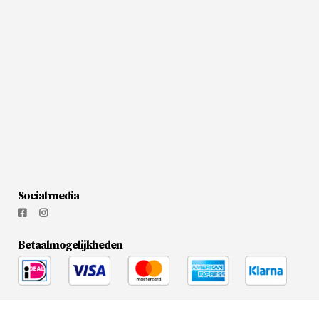
Social media
Betaalmogelijkheden
© 2026
Flesjewijnonline.nl
|
Media Doctors