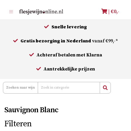
Meteen
| €
0,-
naar
de
Snelle levering
inhoud
Gratis bezorging in Nederland
vanaf €99,-*
Achteraf betalen met Klarna
Aantrekkelijke prijzen
Sauvignon Blanc
Filteren