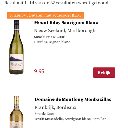
Gesortee
Resultaat 1–14 van de 32 resultaten wordt getoond
op
6 halen = 5 betalen met actiecode: BEST
popularit
Mount Riley Sauvignon Blanc
Nieuw Zeeland
,
Marlborough
Smaak: Fris & Zuur
Druif: Sauvignon blanc
9.95
Bekijk
Domaine de Montlong Monbazillac
Frankrijk
,
Bordeaux
Smaak: Zoet
Druif: Muscadelle, Sauvignon blanc, Semillon