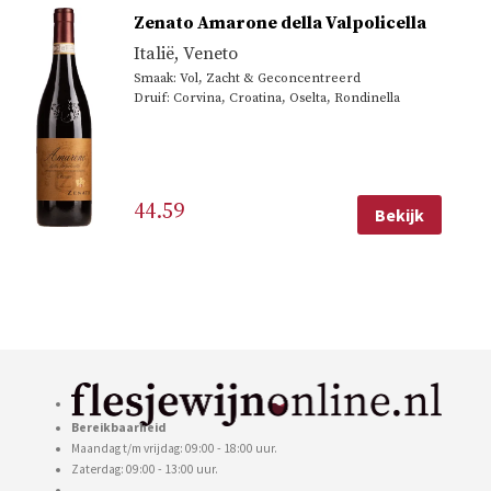
Zenato Amarone della Valpolicella
Italië
,
Veneto
Smaak: Vol, Zacht & Geconcentreerd
Druif: Corvina, Croatina, Oselta, Rondinella
44.59
Bekijk
Bereikbaarheid
Maandag t/m vrijdag: 09:00 - 18:00 uur.
Zaterdag: 09:00 - 13:00 uur.