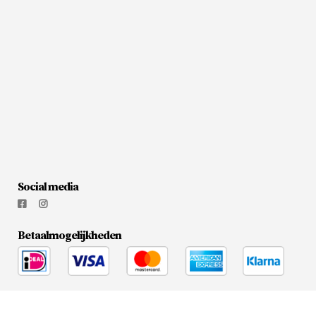
Social media
Betaalmogelijkheden
© 2026
Flesjewijnonline.nl
|
Media Doctors