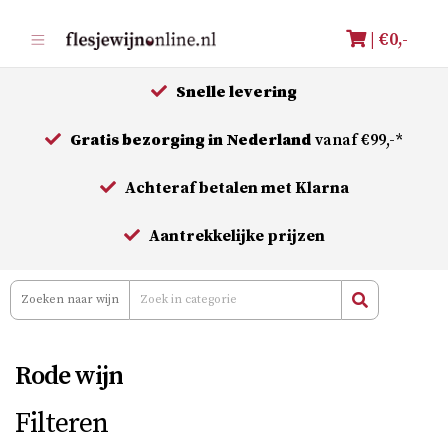
Meteen
| €
0,-
naar
de
Snelle levering
inhoud
Gratis bezorging in Nederland
vanaf €99,-*
Achteraf betalen met Klarna
Aantrekkelijke prijzen
Rode wijn
Filteren