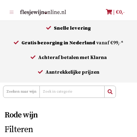
Meteen
| €
0,-
naar
de
Snelle levering
inhoud
Gratis bezorging in Nederland
vanaf €99,-*
Achteraf betalen met Klarna
Aantrekkelijke prijzen
Rode wijn
Filteren