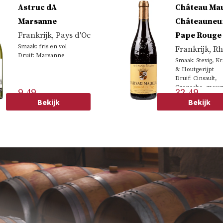
Astruc dA
Château Mau
Marsanne
Châteauneu
Frankrijk
,
Pays d'Oc
Pape Rouge
Smaak: fris en vol
Frankrijk
,
Rh
Druif: Marsanne
Smaak: Stevig, Kr
& Houtgerijpt
Druif: Cinsault,
Grenache, mour
9.49
32.49
Syrah
Bekijk
Bekijk