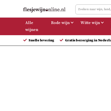
Meteen
naar
de
Alle
Rode wijn
Witte wijn
inhoud
wijnen
Snelle levering
Gratis bezorging in Nederl