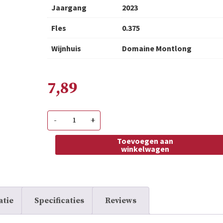
Jaargang
2023
Fles
0.375
Wijnhuis
Domaine Montlong
7,89
Domaine
-
+
de
Montlong
Monbazillac
Toevoegen aan
aantal
winkelwagen
atie
Specificaties
Reviews