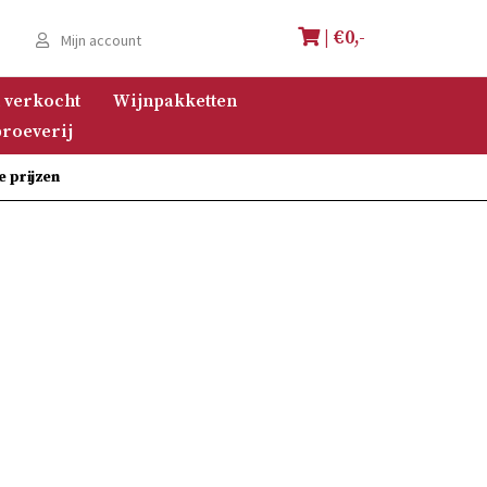
| €
0,-
e
Mijn account
 verkocht
Wijnpakketten
roeverij
e prijzen
s