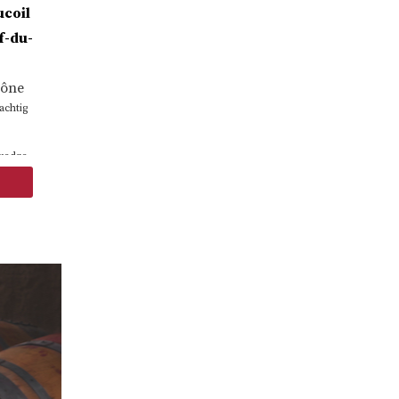
coil
f-du-
ône
achtig
vedre,