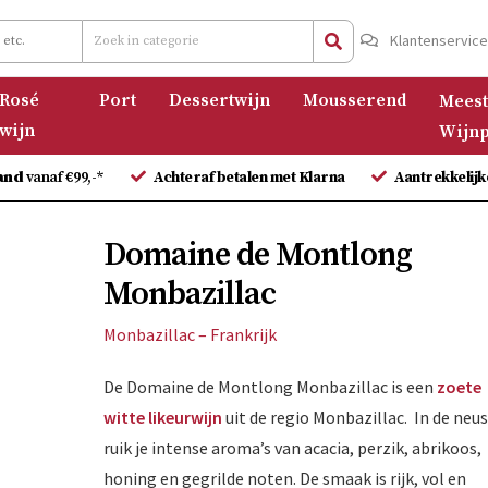
Klantenservic
Rosé
Port
Dessertwijn
Mousserend
Meest
wijn
Wijnp
and
vanaf €99,-*
Achteraf betalen met Klarna
Aantrekkelijk
Domaine de Montlong
Monbazillac
Monbazillac – Frankrijk
De Domaine de Montlong Monbazillac is een
zoete
witte likeurwijn
uit de regio Monbazillac. In de neu
ruik je intense aroma’s van acacia, perzik, abrikoos,
honing en gegrilde noten. De smaak is rijk, vol en