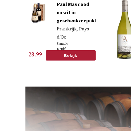
Paul Mas rood
en wit in
geschenkverpakking
Frankrijk
,
Pays
d'Oc
Smaak:
Druif:
28.99
Bekijk