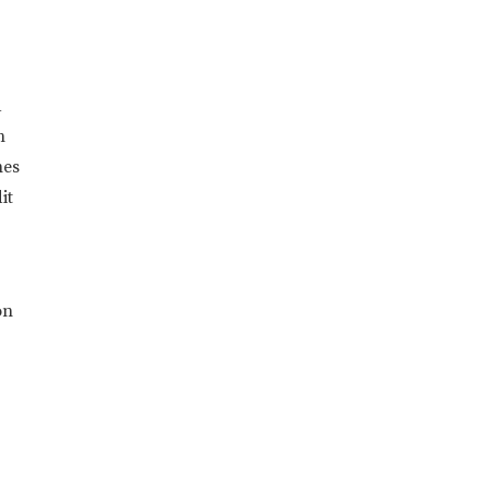
d
n
nes
it
on
,