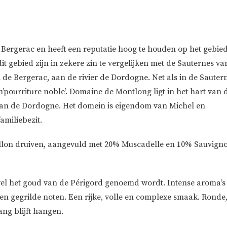
 Bergerac en heeft een reputatie hoog te houden op het gebie
it gebied zijn in zekere zin te vergelijken met de Sauternes va
n de Bergerac, aan de rivier de Dordogne. Net als in de Sauter
n’pourriture noble’. Domaine de Montlong ligt in het hart van d
aan de Dordogne. Het domein is eigendom van Michel en
amiliebezit.
illon druiven, aangevuld met 20% Muscadelle en 10% Sauvign
k wel het goud van de Périgord genoemd wordt. Intense aroma’s
t en gegrilde noten. Een rijke, volle en complexe smaak. Ronde
ang blijft hangen.