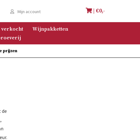
| €
0,-
e
Mijn account
 verkocht
Wijnpakketten
roeverij
e prijzen
t de
,
an
eur.