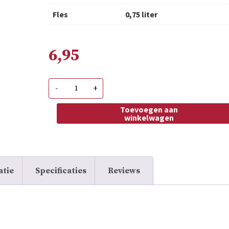
Fles
0,75 liter
6,95
Today's
-
+
Special
Appassimento
aantal
Toevoegen aan
winkelwagen
atie
Specificaties
Reviews