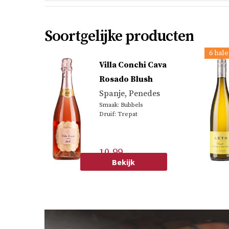
Soortgelijke producten
6 hale
Villa Conchi Cava
Rosado Blush
Spanje
,
Penedes
Smaak: Bubbels
Druif: Trepat
10.99
Bekijk