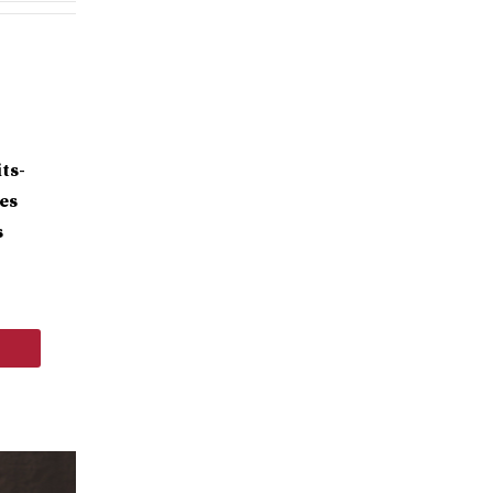
ts-
es
s
t &