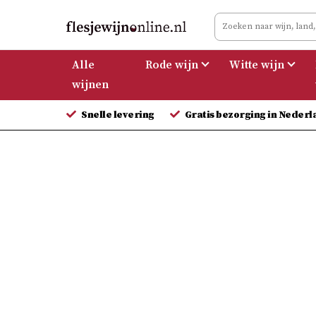
Meteen
naar
de
Alle
Rode wijn
Witte wijn
inhoud
wijnen
Snelle levering
Gratis bezorging in Nederl