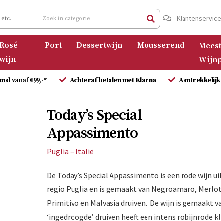
Klantenservic
Rosé
Port
Dessertwijn
Mousserend
Meest
wijn
Wijnp
and
vanaf €99,-*
Achteraf betalen met Klarna
Aantrekkelijk
Today’s Special
Appassimento
Puglia – Italië
De Today’s Special Appassimento is een rode wijn ui
regio Puglia en is gemaakt van Negroamaro, Merlot
Primitivo en Malvasia druiven. De wijn is gemaakt v
‘ingedroogde’ druiven heeft een intens robijnrode kl