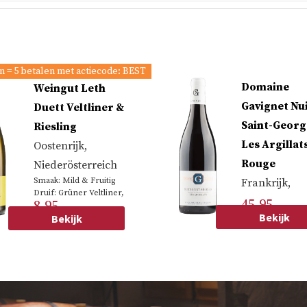
n = 5 betalen met actiecode: BEST
Domaine
Weingut Leth
Gavignet Nui
Duett Veltliner &
Saint-Georg
Riesling
Les Argillat
Oostenrijk
,
Rouge
Niederösterreich
Smaak: Mild & Fruitig
Frankrijk
,
Druif: Grüner Veltliner,
Bourgongne
45.95
8.95
Riesling
Bekijk
Bekijk
Smaak: Vol, Zach
Geconcentreerd
Druif: Pinot noir