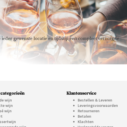
 ieder gewenste locatie en tijdstip een compleet verzorgde
categorieën
Klantenservice
de wijn
Bestellen & Leveren
tte wijn
Leveringsvoorwaarden
sé wijn
Retourneren
rt
Betalen
ssertwijn
Klachten
usserende wijn
Veelgestelde vragen