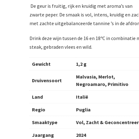
De geur is fruitig, rijk en kruidig met aroma’s van
zwarte peper. De smaak is vol, intens, kruidig en za
met zachte uitgebalanceerde tannine ’s in de afdro
Drink deze wijn tussen de 16 en 18ºC in combinatie
steak, gebraden vlees en wild.
Gewicht
1,2 g
Malvasia, Merlot,
Druivensoort
Negroamaro, Primitivo
Land
Italië
Regio
Puglia
Smaaktype
Vol, Zacht & Geconcentree
Jaargang
2024