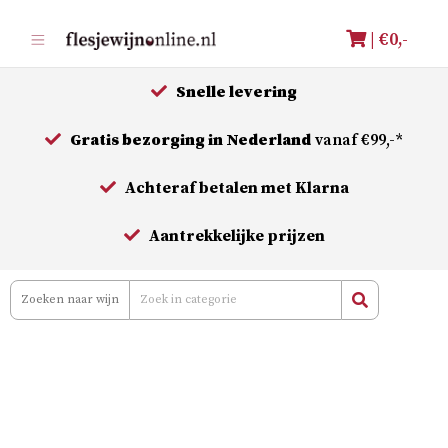
Meteen
| €
0,-
naar
de
Snelle levering
inhoud
Gratis bezorging in Nederland
vanaf €99,-*
Achteraf betalen met Klarna
Aantrekkelijke prijzen