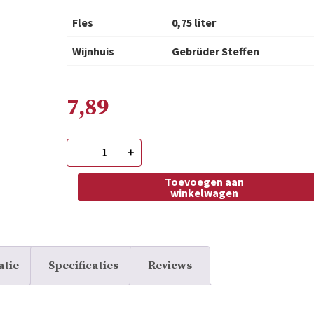
Fles
0,75 liter
Wijnhuis
Gebrüder Steffen
7,89
Steffen
-
+
Weissburgunder
Cuvee
#23
Toevoegen aan
aantal
winkelwagen
atie
Specificaties
Reviews