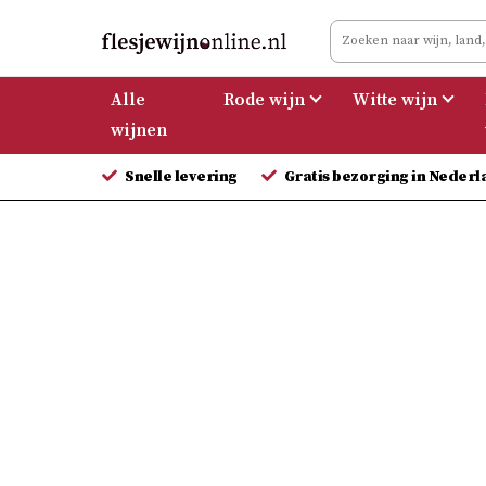
Meteen
naar
de
Alle
Rode wijn
Witte wijn
inhoud
wijnen
Snelle levering
Gratis bezorging in Nederl