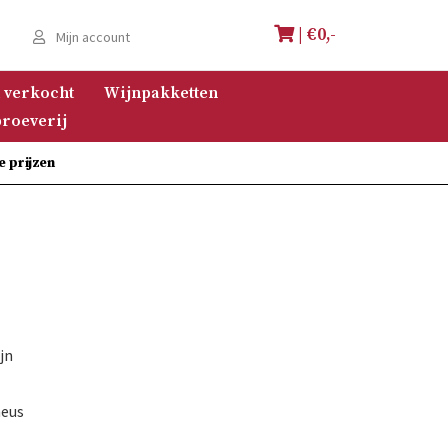
| €
0,-
e
Mijn account
 verkocht
Wijnpakketten
roeverij
e prijzen
jn
neus