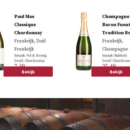
Paul Mas
Champagne
Classique
Baron Fuen
Chardonnay
Tradition B
Frankrijk
,
Zuid
Frankrijk
,
Frankrijk
Champagne
Smaak: Vol & Romig
Smaak: Bubbels
Druif: Chardonnay
Druif: Chardonn
7.49
25.49
Pinot meunier
Bekijk
Bekijk