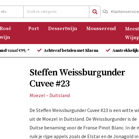
Klantenservic
Rosé
Port
Dessertwijn
Mousserend
Meest
wijn
Wijnp
and
vanaf €99,-*
Achteraf betalen met Klarna
Aantrekkelijk
Steffen Weissburgunder
Cuvee #23
Moezel – Duitsland
De Steffen Weissburgunder Cuvee #23 is een witte wi
uit de Moezel in Duitsland. De Weissburgunder is de
Duitse benaming voor de Franse Pinot Blanc. In de 
ruik je rijpe appels zoals de Elstar en de Jonagold in