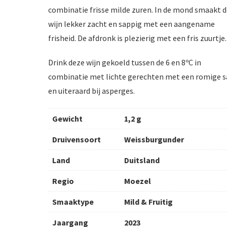
combinatie frisse milde zuren. In de mond smaakt 
wijn lekker zacht en sappig met een aangename
frisheid. De afdronk is plezierig met een fris zuurtje.
Drink deze wijn gekoeld tussen de 6 en 8ºC in
combinatie met lichte gerechten met een romige s
en uiteraard bij asperges.
Gewicht
1,2 g
Druivensoort
Weissburgunder
Land
Duitsland
Regio
Moezel
Smaaktype
Mild & Fruitig
Jaargang
2023