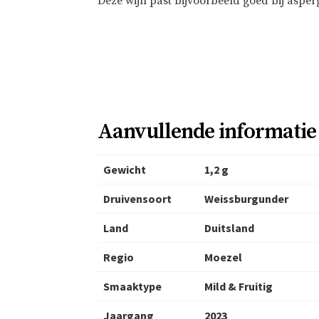
Deze wijn past bijvoorbeeld goed bij asper
Aanvullende informatie
Gewicht
1,2 g
Druivensoort
Weissburgunder
Land
Duitsland
Regio
Moezel
Smaaktype
Mild & Fruitig
Jaargang
2023