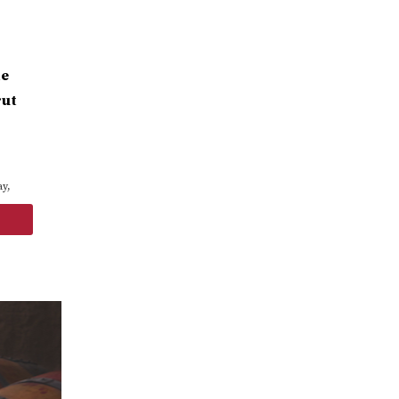
te
rut
ay,