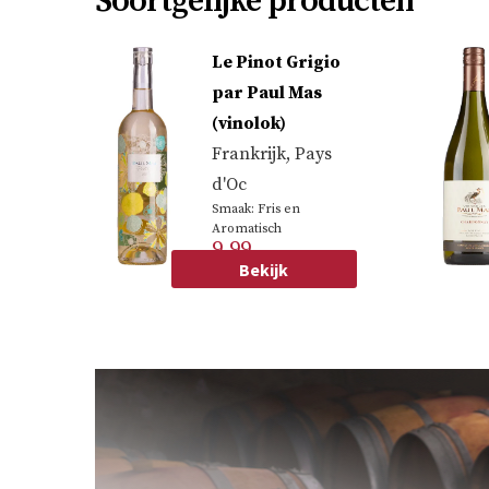
Soortgelijke producten
Le Pinot Grigio
par Paul Mas
(vinolok)
Frankrijk
,
Pays
d'Oc
Smaak: Fris en
Aromatisch
9.99
Druif: Pinot gris
Bekijk