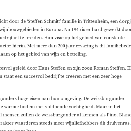
ht door de ‘Steffen Schmitt’ familie in Trittenheim, een dorpj
 wijnbouwgebieden in Europa. Na 1945 is er hard gewerkt doo
drijf uit te breiden. Hun visie op het gebied van constante
actor hierin. Met meer dan 200 jaar ervaring is dit familiebedri
aam op het gebied van wijn en botteling.
cesvol geleid door Hans Steffen en zijn zoon Roman Steffen. 
in staat een succesvol bedrijf te creëren met een zeer hoge
urgunders hoge eisen aan hun omgeving. De weissburgunder
ame warme bodem met voldoende vochtigheid. Maar in het
l mensen zullen de weissburgunder al kennen als Pinot Blanc
karakter waarderen steeds meer wijnliefhebbers dit druivenras.