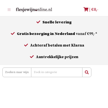
Meteen
| €
0,-
naar
de
Snelle levering
inhoud
Gratis bezorging in Nederland
vanaf €99,-*
Achteraf betalen met Klarna
Aantrekkelijke prijzen