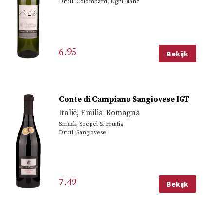
Druif: Colombard, Ugni Blanc
6.95
Bekijk
Conte di Campiano Sangiovese IGT
Italië
,
Emilia-Romagna
Smaak: Soepel & Fruitig
Druif: Sangiovese
7.49
Bekijk