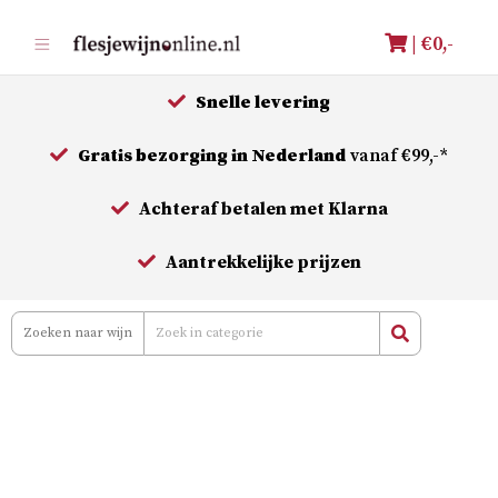
Meteen
| €
0,-
naar
de
Snelle levering
inhoud
Gratis bezorging in Nederland
vanaf €99,-*
Achteraf betalen met Klarna
Aantrekkelijke prijzen