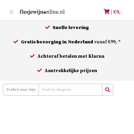
Meteen
| €
0,-
naar
de
Snelle levering
inhoud
Gratis bezorging in Nederland
vanaf €99,-*
Achteraf betalen met Klarna
Aantrekkelijke prijzen