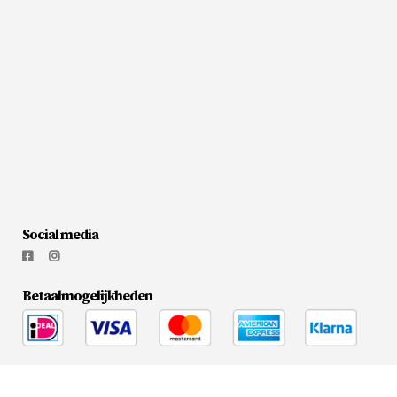
Social media
Betaalmogelijkheden
© 2026
Flesjewijnonline.nl
|
Media Doctors