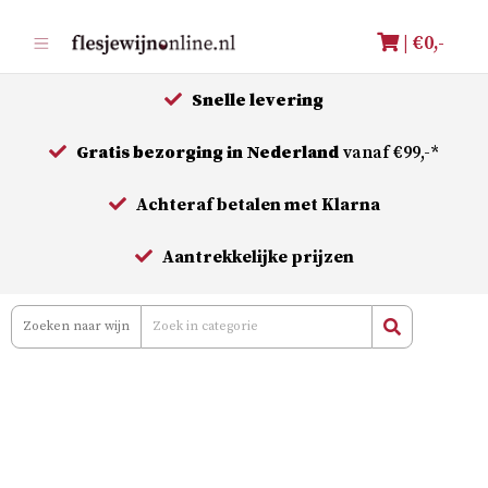
Meteen
| €
0,-
naar
de
Snelle levering
inhoud
Gratis bezorging in Nederland
vanaf €99,-*
Achteraf betalen met Klarna
Aantrekkelijke prijzen