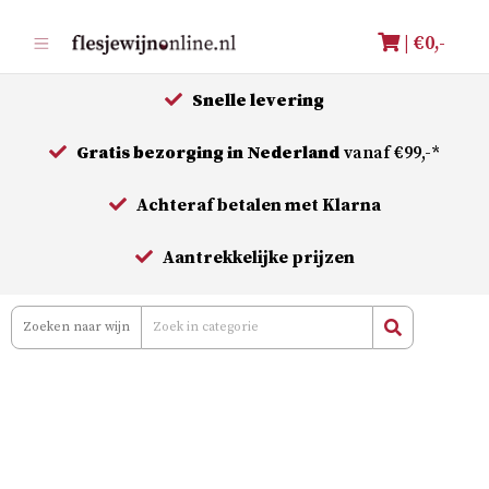
Meteen
| €
0,-
naar
de
Snelle levering
inhoud
Gratis bezorging in Nederland
vanaf €99,-*
Achteraf betalen met Klarna
Aantrekkelijke prijzen