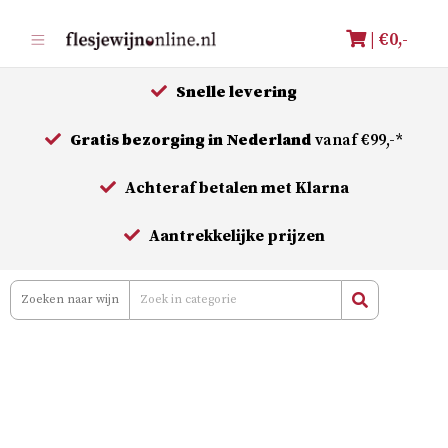
Meteen
| €
0,-
naar
de
Snelle levering
inhoud
Gratis bezorging in Nederland
vanaf €99,-*
Achteraf betalen met Klarna
Aantrekkelijke prijzen