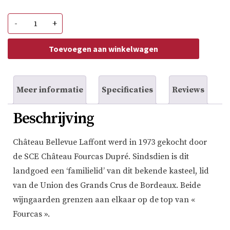
Château
-
+
Bellevue
Laffont
Ht
Toevoegen aan winkelwagen
Medoc
Vieilles
Vignes
aantal
Meer informatie
Specificaties
Reviews
Beschrijving
Château Bellevue Laffont werd in 1973 gekocht door
de SCE Château Fourcas Dupré. Sindsdien is dit
landgoed een ‘familielid’ van dit bekende kasteel, lid
van de Union des Grands Crus de Bordeaux. Beide
wijngaarden grenzen aan elkaar op de top van «
Fourcas ».