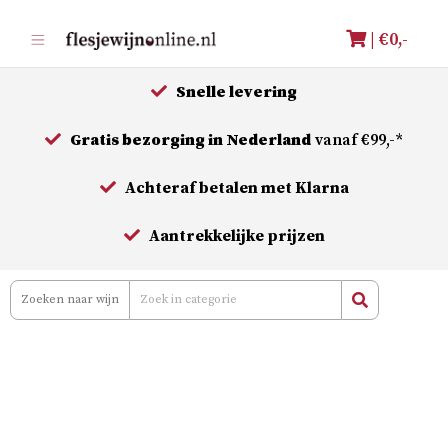
Meteen
| €
0,-
naar
de
Snelle levering
inhoud
Gratis bezorging in Nederland
vanaf €99,-*
Achteraf betalen met Klarna
Aantrekkelijke prijzen