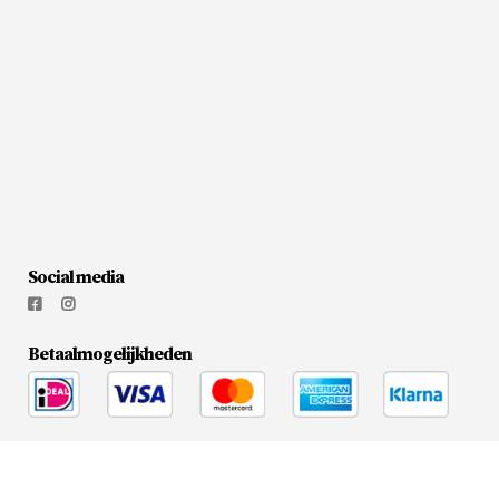
Social media
Betaalmogelijkheden
© 2026
Flesjewijnonline.nl
|
Media Doctors
Algemene voorwaarden
Privacy