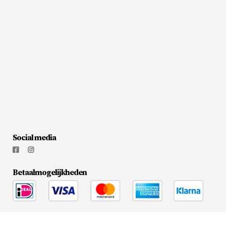
Social media
Betaalmogelijkheden
© 2026
Flesjewijnonline.nl
|
Media Doctors