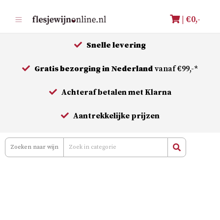
Meteen
| €
0,-
naar
de
Snelle levering
inhoud
Gratis bezorging in Nederland
vanaf €99,-*
Achteraf betalen met Klarna
Aantrekkelijke prijzen