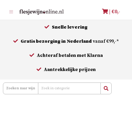
Meteen
| €
0,-
naar
de
Snelle levering
inhoud
Gratis bezorging in Nederland
vanaf €99,-*
Achteraf betalen met Klarna
Aantrekkelijke prijzen