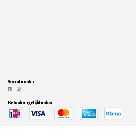
Social media
Betaalmogelijkheden
© 2026
Flesjewijnonline.nl
|
Media Doctors