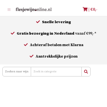
Meteen
| €
0,-
naar
de
Snelle levering
inhoud
Gratis bezorging in Nederland
vanaf €99,-*
Achteraf betalen met Klarna
Aantrekkelijke prijzen