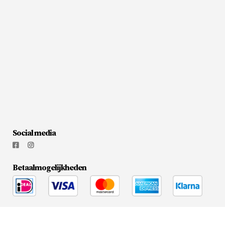
Social media
Betaalmogelijkheden
© 2026
Flesjewijnonline.nl
|
Media Doctors