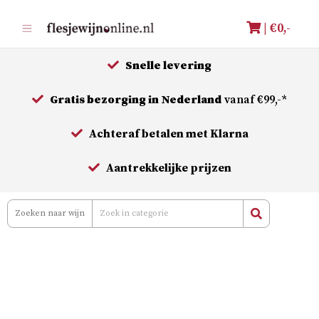
Meteen
| €
0,-
naar
de
Snelle levering
inhoud
Gratis bezorging in Nederland
vanaf €99,-*
Achteraf betalen met Klarna
Aantrekkelijke prijzen