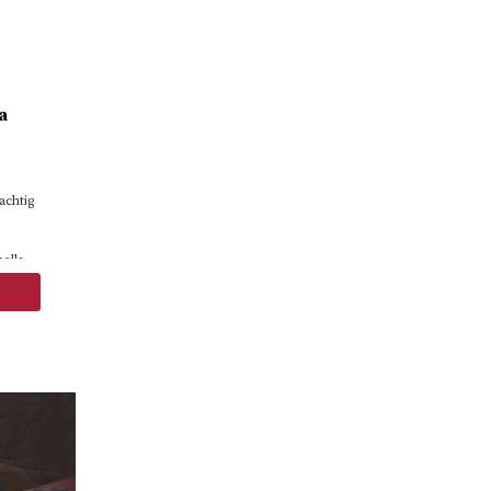
a
achtig
ella