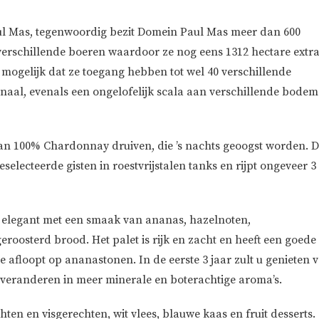
aul Mas, tegenwoordig bezit Domein Paul Mas meer dan 600
erschillende boeren waardoor ze nog eens 1312 hectare extr
 mogelijk dat ze toegang hebben tot wel 40 verschillende
onaal, evenals een ongelofelijk scala aan verschillende bodem
van 100% Chardonnay druiven, die ’s nachts geoogst worden. 
electeerde gisten in roestvrijstalen tanks en rijpt ongeveer 3
g elegant met een smaak van ananas, hazelnoten,
roosterd brood. Het palet is rijk en zacht en heeft een goede
e afloopt op ananastonen. In de eerste 3 jaar zult u genieten 
ns veranderen in meer minerale en boterachtige aroma’s.
ten en visgerechten, wit vlees, blauwe kaas en fruit desserts.