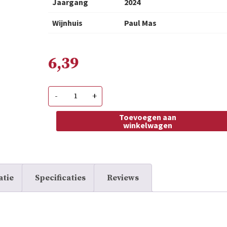
Jaargang
2024
Wijnhuis
Paul Mas
6,39
Les
-
+
5
Vallées
Chardonnay
Toevoegen aan
VdF
winkelwagen
aantal
atie
Specificaties
Reviews