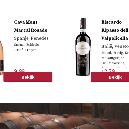
Cava Mont
Biscardo
Marcal Rosado
Ripasso dell
Spanje
,
Penedes
Valpolicella
Smaak: Bubbels
Italië
,
Veneto
Druif: Trepat
Smaak: Stevig, Kr
& Houtgerijpt
Druif: Corvina,
Molinara, Rondin
9.99
12.79
Bekijk
Bekijk