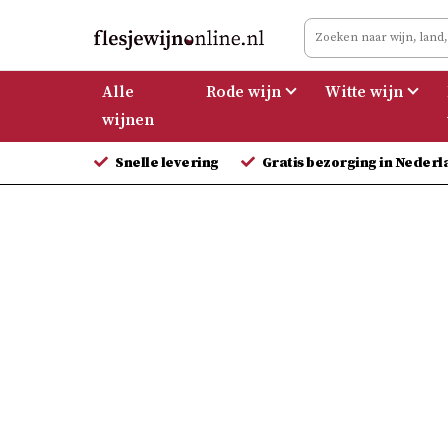
Meteen
naar
de
Alle
Rode wijn
Witte wijn
inhoud
wijnen
Snelle levering
Gratis bezorging in Nederl