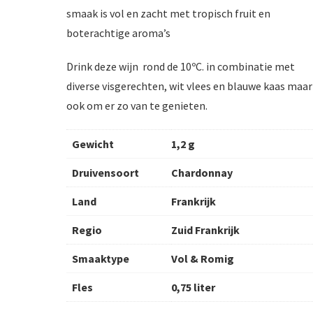
smaak is vol en zacht met tropisch fruit en
boterachtige aroma’s
Drink deze wijn rond de 10ºC. in combinatie met
diverse visgerechten, wit vlees en blauwe kaas maar
ook om er zo van te genieten.
Gewicht
1,2 g
Druivensoort
Chardonnay
Land
Frankrijk
Regio
Zuid Frankrijk
Smaaktype
Vol & Romig
Fles
0,75 liter