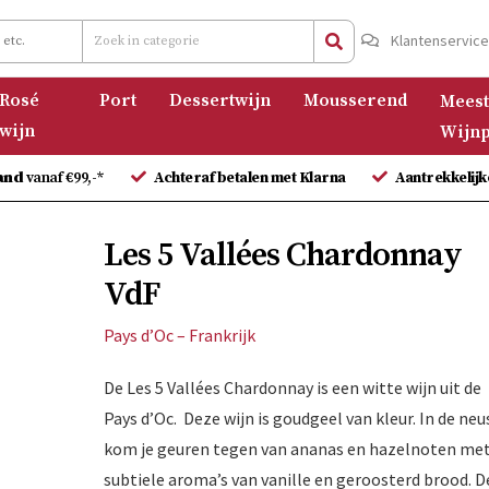
Klantenservic
Rosé
Port
Dessertwijn
Mousserend
Meest
wijn
Wijnp
and
vanaf €99,-*
Achteraf betalen met Klarna
Aantrekkelijk
Les 5 Vallées Chardonnay
VdF
Pays d’Oc – Frankrijk
De Les 5 Vallées Chardonnay is een witte wijn uit de
Pays d’Oc. Deze wijn is goudgeel van kleur. In de neu
kom je geuren tegen van ananas en hazelnoten me
subtiele aroma’s van vanille en geroosterd brood. D