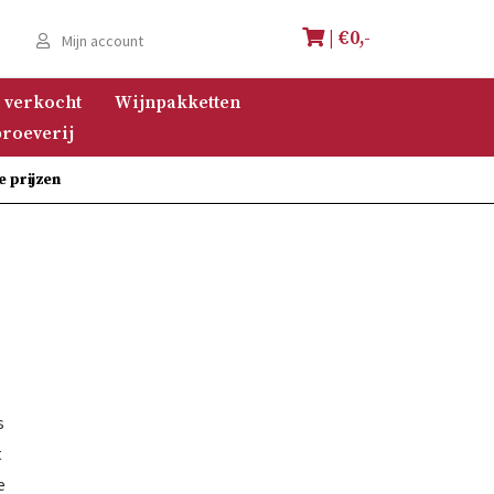
| €
0,-
e
Mijn account
 verkocht
Wijnpakketten
roeverij
e prijzen
s
t
e