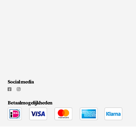
Social media
Betaalmogelijkheden
© 2026
Flesjewijnonline.nl
|
Media Doctors