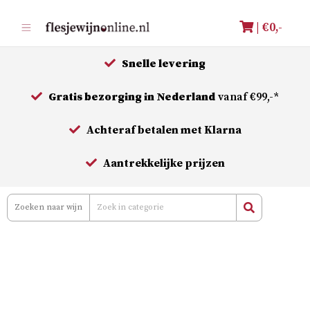
Meteen
| €
0,-
naar
de
Snelle levering
inhoud
Gratis bezorging in Nederland
vanaf €99,-*
Achteraf betalen met Klarna
Aantrekkelijke prijzen