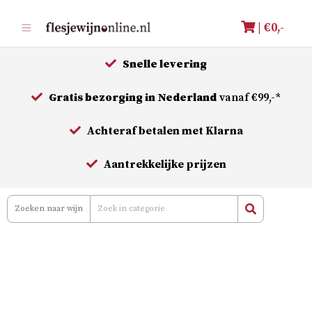
Meteen
| €
0,-
naar
de
Snelle levering
inhoud
Gratis bezorging in Nederland
vanaf €99,-*
Achteraf betalen met Klarna
Aantrekkelijke prijzen