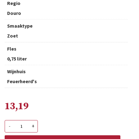
Regio
Douro
Smaaktype
Zoet
Fles
0,75 liter
Wijnhuis
Feuerheerd's
13,19
Feuerheerds
-
+
Reserva
Tawny
Port