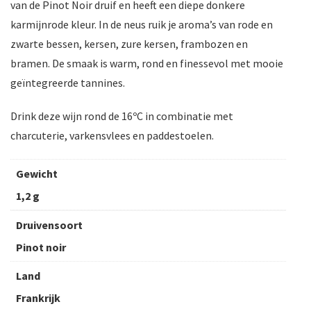
van de Pinot Noir druif en heeft een diepe donkere
karmijnrode kleur. In de neus ruik je aroma’s van rode en
zwarte bessen, kersen, zure kersen, frambozen en
bramen. De smaak is warm, rond en finessevol met mooie
geïntegreerde tannines.
Drink deze wijn rond de 16ºC in combinatie met
charcuterie, varkensvlees en paddestoelen.
Gewicht
1,2 g
Druivensoort
Pinot noir
Land
Frankrijk