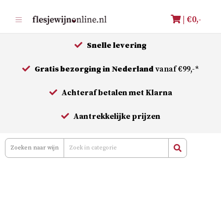
Meteen
| €
0,-
naar
de
Snelle levering
inhoud
Gratis bezorging in Nederland
vanaf €99,-*
Achteraf betalen met Klarna
Aantrekkelijke prijzen