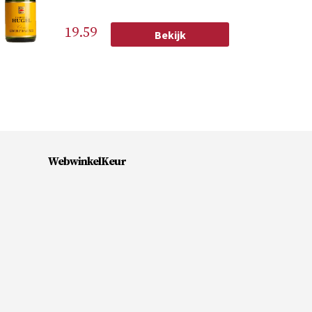
19.59
Bekijk
WebwinkelKeur