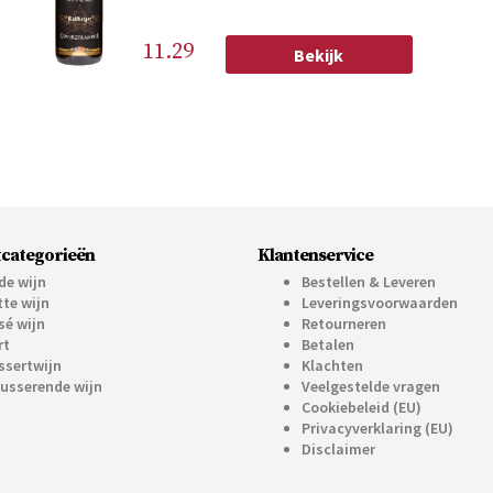
11.29
Bekijk
categorieën
Klantenservice
de wijn
Bestellen & Leveren
tte wijn
Leveringsvoorwaarden
sé wijn
Retourneren
rt
Betalen
ssertwijn
Klachten
usserende wijn
Veelgestelde vragen
Cookiebeleid (EU)
Privacyverklaring (EU)
Disclaimer