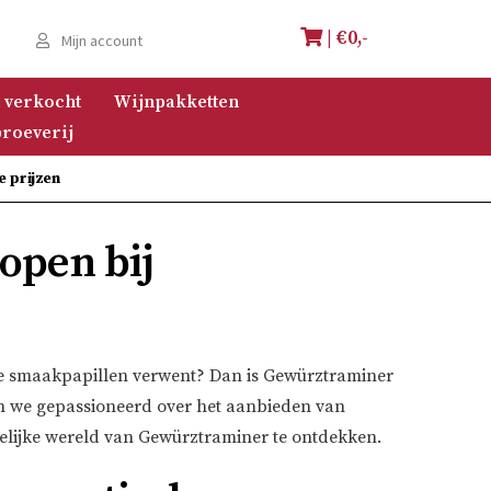
| €
0,-
e
Mijn account
 verkocht
Wijnpakketten
roeverij
e prijzen
open bij
n je smaakpapillen verwent? Dan is Gewürztraminer
zijn we gepassioneerd over het aanbieden van
elijke wereld van Gewürztraminer te ontdekken.