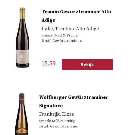
op
Tramin Gewurztraminer Alto
populariteit
Adige
Italië
,
Trentino-Alto Adige
Smaak: Mild & Fruitig
Druif: Gewürztraminer.
15.59
Bekijk
Wolfberger Gewürztraminer
Signature
Frankrijk
,
Elzas
Smaak: Mild & Fruitig
Druif: Gewürztraminer.