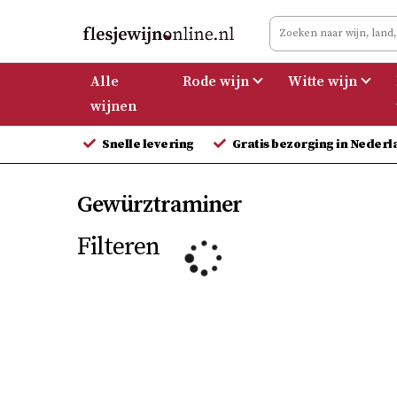
Meteen
naar
de
Alle
Rode wijn
Witte wijn
inhoud
wijnen
Snelle levering
Gratis bezorging in Nederl
Gewürztraminer
Filteren