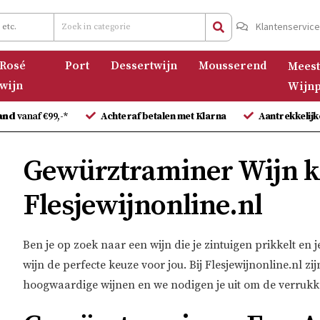
Klantenservic
Rosé
Port
Dessertwijn
Mousserend
Meest
wijn
Wijnp
and
vanaf €99,-*
Achteraf betalen met Klarna
Aantrekkelijk
Gewürztraminer Wijn k
Flesjewijnonline.nl
Ben je op zoek naar een wijn die je zintuigen prikkelt e
wijn de perfecte keuze voor jou. Bij Flesjewijnonline.nl 
hoogwaardige wijnen en we nodigen je uit om de verrukk