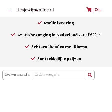
Meteen
| €
0,-
naar
de
Snelle levering
inhoud
Gratis bezorging in Nederland
vanaf €99,-*
Achteraf betalen met Klarna
Aantrekkelijke prijzen