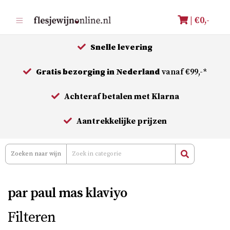
Meteen
| €
0,-
naar
de
Snelle levering
inhoud
Gratis bezorging in Nederland
vanaf €99,-*
Achteraf betalen met Klarna
Aantrekkelijke prijzen
par paul mas klaviyo
Filteren