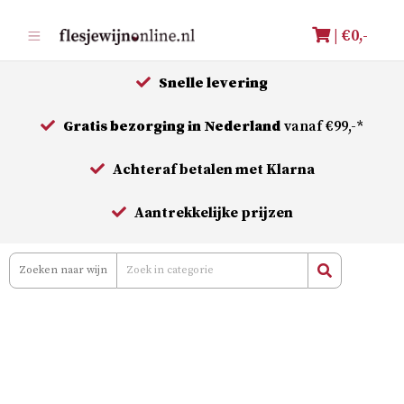
Meteen
| €
0,-
naar
de
Snelle levering
inhoud
Gratis bezorging in Nederland
vanaf €99,-*
Achteraf betalen met Klarna
Aantrekkelijke prijzen