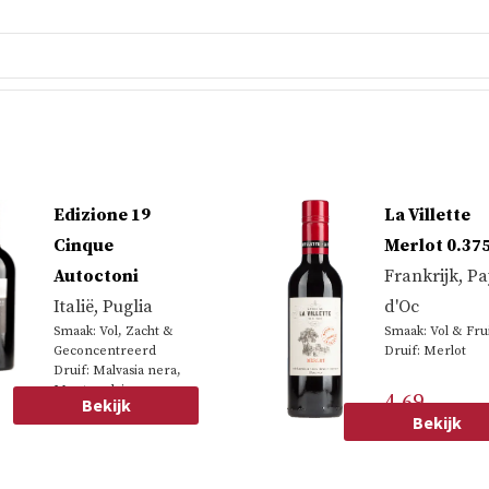
Edizione 19
La Villette
Cinque
Merlot 0.37
Autoctoni
Frankrijk
,
Pa
Italië
,
Puglia
d'Oc
Smaak: Vol, Zacht &
Smaak: Vol & Frui
Geconcentreerd
Druif: Merlot
Druif: Malvasia nera,
Montepulciano,
22.39
4.69
Bekijk
Negroamaro,
Bekijk
Primitivo, Sangiovese