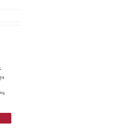
5
ys
tig