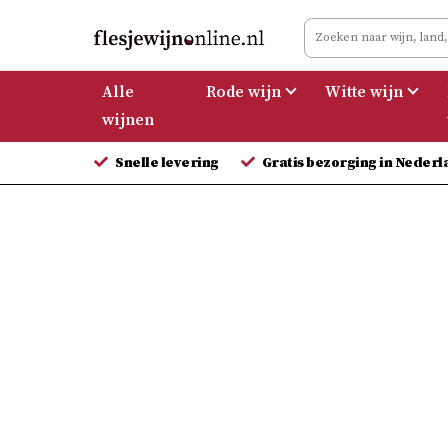
Meteen
naar
de
Alle
Rode wijn
Witte wijn
inhoud
wijnen
Snelle levering
Gratis bezorging in Nederl