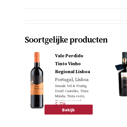
Soortgelijke producten
Vale Perdido
Tinto Vinho
Regional Lisboa
Portugal
,
Lisboa
Smaak: Vol & Fruitig
Druif: Castelão, Tinta
Miúda, Tinta roriz,
Touriga nacional
5.59
Bekijk