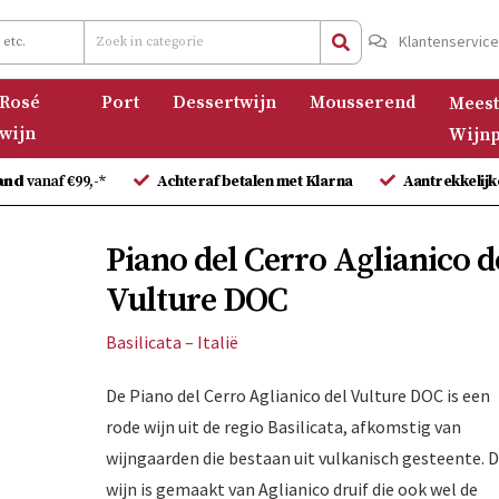
Klantenservic
Rosé
Port
Dessertwijn
Mousserend
Meest
wijn
Wijnp
and
vanaf €99,-*
Achteraf betalen met Klarna
Aantrekkelijk
Piano del Cerro Aglianico d
Vulture DOC
Basilicata – Italië
De Piano del Cerro Aglianico del Vulture DOC is een
rode wijn uit de regio Basilicata, afkomstig van
wijngaarden die bestaan uit vulkanisch gesteente. 
wijn is gemaakt van Aglianico druif die ook wel de