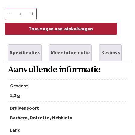
Passo
-
+
del
Bricco
Piemonte
Toevoegen aan winkelwagen
Rosso
DOC
aantal
Specificaties
Meer informatie
Reviews
Aanvullende informatie
Gewicht
1,2 g
Druivensoort
Barbera, Dolcetto, Nebbiolo
Land