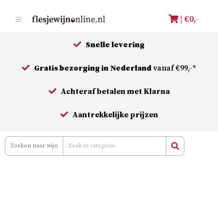
Meteen
| €
0,-
naar
de
Snelle levering
inhoud
Gratis bezorging in Nederland
vanaf €99,-*
Achteraf betalen met Klarna
Aantrekkelijke prijzen