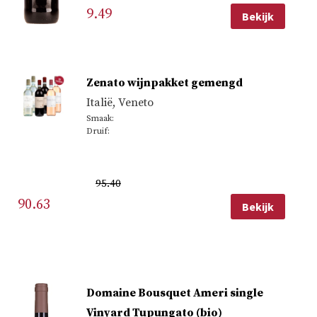
9.49
Bekijk
Zenato wijnpakket gemengd
Italië
,
Veneto
Smaak:
Druif:
95.40
90.63
Bekijk
Oorspronkelijke
Huidige
prijs
prijs
was:
is:
95,40.
90,63.
Domaine Bousquet Ameri single
Vinyard Tupungato (bio)