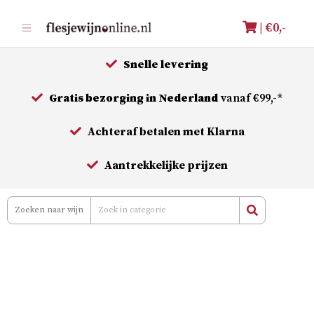
Meteen
| €
0,-
naar
de
Snelle levering
inhoud
Gratis bezorging in Nederland
vanaf €99,-*
Achteraf betalen met Klarna
Aantrekkelijke prijzen