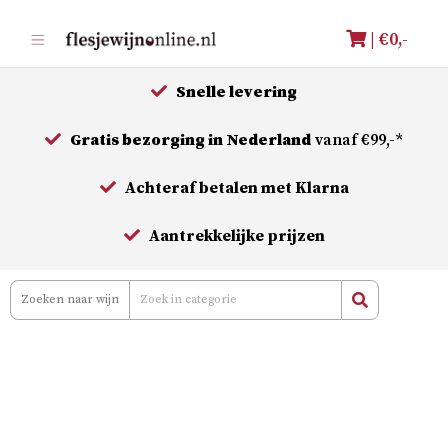
Meteen
| €
0,-
naar
de
Snelle levering
inhoud
Gratis bezorging in Nederland
vanaf €99,-*
Achteraf betalen met Klarna
Aantrekkelijke prijzen