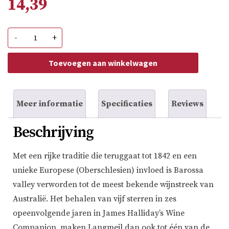
14,39
Langmeil
-
+
Hangin'
Snakes
Shiraz
Toevoegen aan winkelwagen
aantal
Meer informatie
Specificaties
Reviews
Beschrijving
Met een rijke traditie die teruggaat tot 1842 en een
unieke Europese (Oberschlesien) invloed is Barossa
valley verworden tot de meest bekende wijnstreek van
Australië. Het behalen van vijf sterren in zes
opeenvolgende jaren in James Halliday’s Wine
Companion maken Langmeil dan ook tot één van de