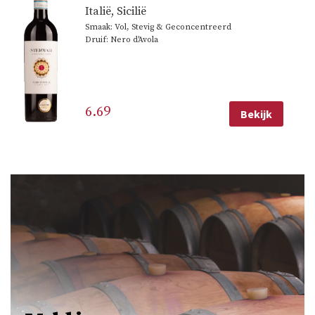
Italië
,
Sicilië
Smaak: Vol, Stevig & Geconcentreerd
Druif: Nero d'Avola
6.69
Bekijk