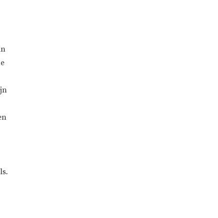
in
de
jn
en
ls.