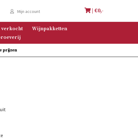
| €
0,-
e
Mijn account
 verkocht
Wijnpakketten
roeverij
e prijzen
uit
te