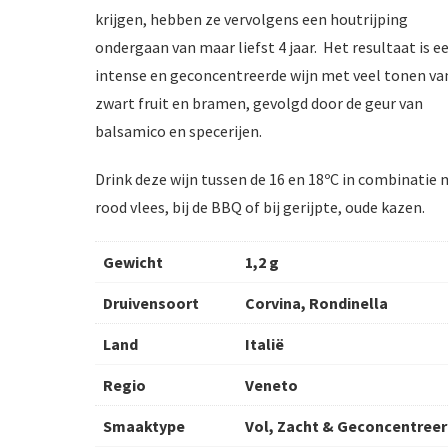
krijgen, hebben ze vervolgens een houtrijping
ondergaan van maar liefst 4 jaar. Het resultaat is e
intense en geconcentreerde wijn met veel tonen va
zwart fruit en bramen, gevolgd door de geur van
balsamico en specerijen.
Drink deze wijn tussen de 16 en 18ºC in combinatie
rood vlees, bij de BBQ of bij gerijpte, oude kazen.
Gewicht
1,2 g
Druivensoort
Corvina, Rondinella
Land
Italië
Regio
Veneto
Smaaktype
Vol, Zacht & Geconcentree