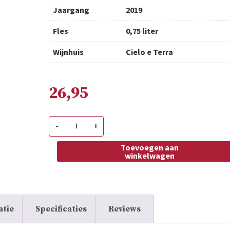
Jaargang
2019
Fles
0,75 liter
Wijnhuis
Cielo e Terra
26,95
Cielo
-
+
Amaregis
Amarone
Riserva
Toevoegen aan
aantal
winkelwagen
atie
Specificaties
Reviews