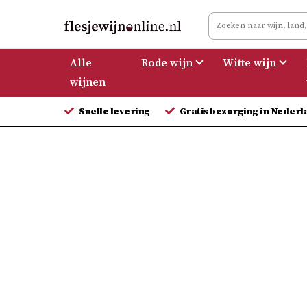
Meteen
naar
de
Alle
Rode wijn
Witte wijn
inhoud
wijnen
Snelle levering
Gratis bezorging in Nederl