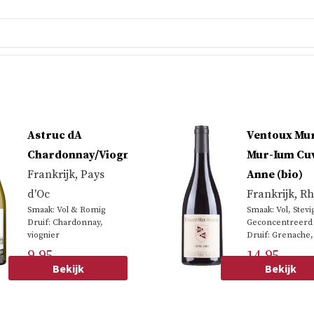
Astruc dA
Ventoux Mu
Chardonnay/Viognier
Mur-Ium Cu
Frankrijk
,
Pays
Anne (bio)
d'Oc
Frankrijk
,
Rh
Smaak: Vol & Romig
Smaak: Vol, Stevi
Druif: Chardonnay,
Geconcentreerd
viognier
Druif: Grenache,
9.95
14.95
Bekijk
Bekijk