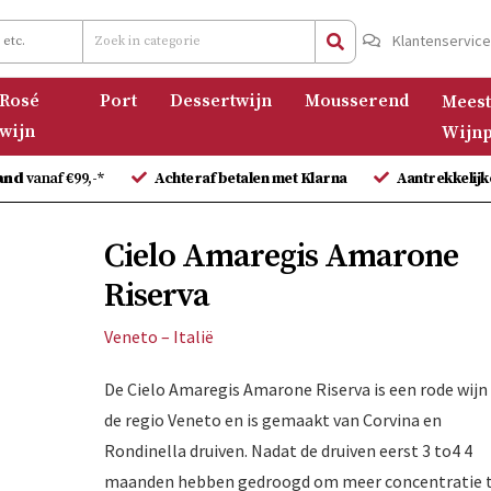
Klantenservic
Rosé
Port
Dessertwijn
Mousserend
Meest
wijn
Wijnp
and
vanaf €99,-*
Achteraf betalen met Klarna
Aantrekkelijk
Cielo Amaregis Amarone
Riserva
Veneto – Italië
De Cielo Amaregis Amarone Riserva is een rode wijn 
de regio Veneto en is gemaakt van Corvina en
Rondinella druiven. Nadat de druiven eerst 3 to4 4
maanden hebben gedroogd om meer concentratie 