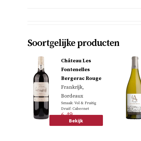
Soortgelijke producten
Château Les
Fontenelles
Bergerac Rouge
Frankrijk
,
Bordeaux
Smaak: Vol & Fruitig
Druif: Cabernet
6.49
sauvignon, Merlot
Bekijk