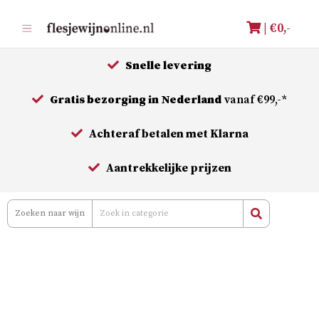
Meteen
| €
0,-
naar
de
Snelle levering
inhoud
Gratis bezorging in Nederland
vanaf €99,-*
Achteraf betalen met Klarna
Aantrekkelijke prijzen