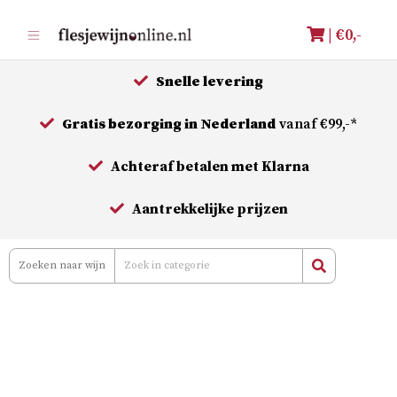
Meteen
| €
0,-
naar
de
Snelle levering
inhoud
Gratis bezorging in Nederland
vanaf €99,-*
Achteraf betalen met Klarna
Aantrekkelijke prijzen