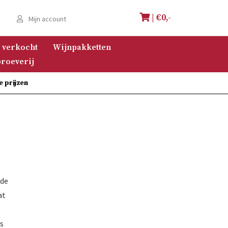
| €
0,-
e
Mijn account
 verkocht
Wijnpakketten
roeverij
e prijzen
nde
at
’s