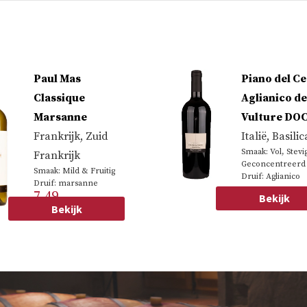
Paul Mas
Piano del C
Classique
Aglianico de
Marsanne
Vulture DO
Frankrijk
,
Zuid
Italië
,
Basilic
Smaak: Vol, Stevi
Frankrijk
Geconcentreerd
Smaak: Mild & Fruitig
Druif: Aglianico
Druif: marsanne
7.49
17.79
Bekijk
Bekijk