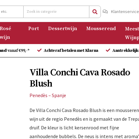
Klantenservic
Rosé
Port
Dessertwijn
Mousserend
Meest
wijn
Wijnp
and
vanaf €99,-*
Achteraf betalen met Klarna
Aantrekkelijk
Villa Conchi Cava Rosado
Blush
Penedès – Spanje
De Villa Conchi Cava Rosado Blush is een moussere
wijn uit de regio Penedès en is gemaakt van de Trep
druif. De kleur is licht kersenrood met fijne
aanhoudende bubbels. De neus is intens met aroma