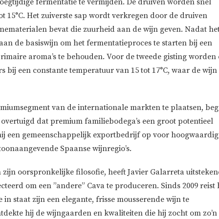
egtijdige fermentatie te vermijden. De druiven worden snel
ot 15°C. Het zuiverste sap wordt verkregen door de druiven
inematerialen bevat die zuurheid aan de wijn geven. Nadat he
 aan de basiswijn om het fermentatieproces te starten bij een
primaire aroma’s te behouden. Voor de tweede gisting worden
 bij een constante temperatuur van 15 tot 17°C, waar de wijn 
emiumsegment van de internationale markten te plaatsen, be
n overtuigd dat premium familiebodega’s een groot potentieel
hij een gemeenschappelijk exportbedrijf op voor hoogwaardig
 toonaangevende Spaanse wijnregio’s.
n zijn oorspronkelijke filosofie, heeft Javier Galarreta uitsteke
teerd om een ​​”andere” Cava te produceren. Sinds 2009 reist h
 in staat zijn een elegante, frisse mousserende wijn te
dekte hij de wijngaarden en kwaliteiten die hij zocht om zo’n