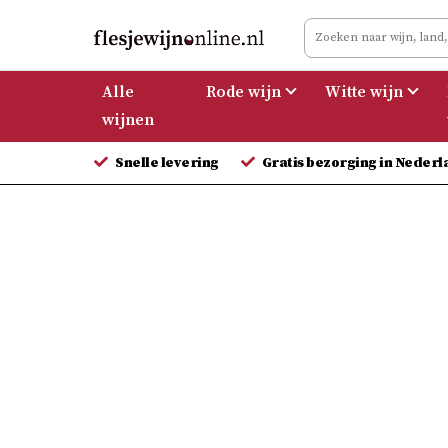
Meteen
naar
de
Alle
Rode wijn
Witte wijn
inhoud
wijnen
Snelle levering
Gratis bezorging in Nederl