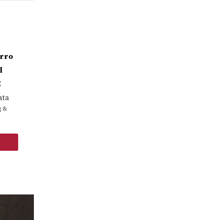
erro
l
C
ata
g &