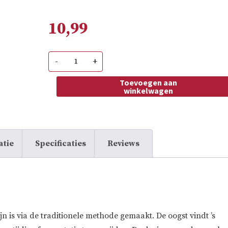
10,99
Villa
-
+
Conchi
Cava
Rosado
Toevoegen aan
Blush
winkelwagen
aantal
atie
Specificaties
Reviews
jn is via de traditionele methode gemaakt. De oogst vindt ’s