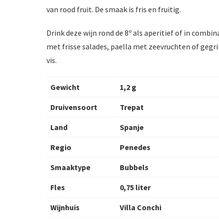
van rood fruit. De smaak is fris en fruitig.
Drink deze wijn rond de 8º als aperitief of in combin
met frisse salades, paella met zeevruchten of gegri
vis.
Gewicht
1,2 g
Druivensoort
Trepat
Land
Spanje
Regio
Penedes
Smaaktype
Bubbels
Fles
0,75 liter
Wijnhuis
Villa Conchi