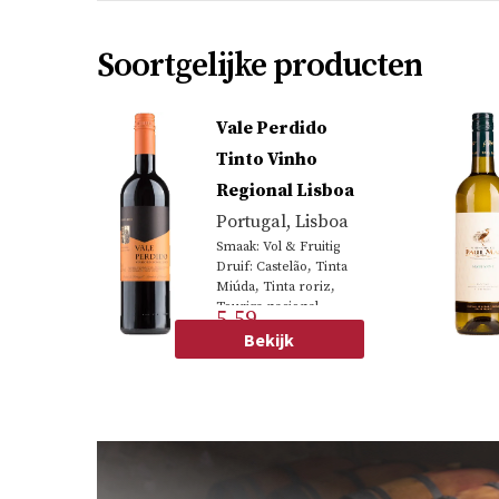
Soortgelijke producten
Vale Perdido
Tinto Vinho
Regional Lisboa
Portugal
,
Lisboa
Smaak: Vol & Fruitig
Druif: Castelão, Tinta
Miúda, Tinta roriz,
Touriga nacional
5.59
Bekijk