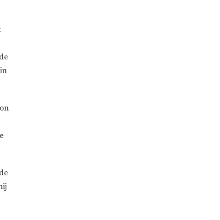
t
 de
in
gon
e
nde
ij