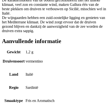
De karakteristieken van de bodem gecombineerd met het unieke
klimaat, veel zon en constante wind, maken Gallura één van de
beste plekken om druiven te verbouwen op Sicilië, misschien wel in
Italië.
De wijngaarden hebben een zuid-oostelijke ligging en genieten van
het Mediterrane klimaat. De wind zorgt ervoor dat de druiven
gezond blijven en dankzij de aanwezigheid van de zee worden de
druiven extra sappig.
Aanvullende informatie
Gewicht
1,2 g
Druivensoort
vermentino
Land
Italië
Regio
Sardinië
Smaaktype
Fris en Aromatisch