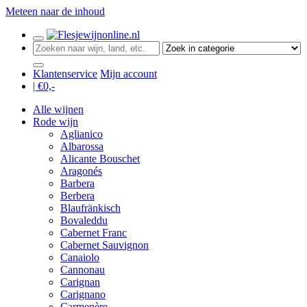
Meteen naar de inhoud
Klantenservice
Mijn account
| €
0,-
Alle wijnen
Rode wijn
Aglianico
Albarossa
Alicante Bouschet
Aragonés
Barbera
Berbera
Blaufränkisch
Bovaleddu
Cabernet Franc
Cabernet Sauvignon
Canaiolo
Cannonau
Carignan
Carignano
Carmenère