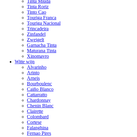
Tinta Miúda
Tinta Roriz
Tinto Cao
Touriga Franca
Touriga Nacional
Trincadeira
Zinfandel
Zweigelt
Garnacha Tinta
Maturana Tinta
Xinomavro
Witte wijn
Alvarinho
Arinto
Arneis
Bourboulenc
Caiño Blanco
Cattarratto
Chardonnay
Chenin Blanc
Clairette
Colombard
Cortese
Falanghina
Fernao Pires