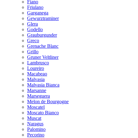
Fiano
Friulano
Garganega
Gewurztraminer
Glera
Godello
Grauburgunder
Greco
Grenache Blanc
Grillo
Gruner Veltliner
Lambrusco
Loureiro
Macabeao
Malvasia
Malvasia Bianca
Marsanne
Marseguera
Melon de Bourgogne
Moscatel
Moscato Bianco
Muscat
Naragus
Palomino
Pecorino