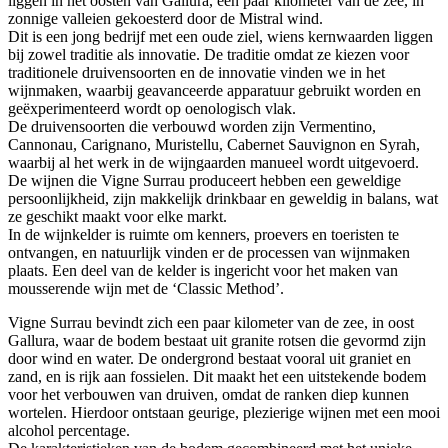
liggen in het oosten van Gallura, een paar kilometer van de zee, in
zonnige valleien gekoesterd door de Mistral wind.
Dit is een jong bedrijf met een oude ziel, wiens kernwaarden liggen
bij zowel traditie als innovatie. De traditie omdat ze kiezen voor
traditionele druivensoorten en de innovatie vinden we in het
wijnmaken, waarbij geavanceerde apparatuur gebruikt worden en
geëxperimenteerd wordt op oenologisch vlak.
De druivensoorten die verbouwd worden zijn Vermentino,
Cannonau, Carignano, Muristellu, Cabernet Sauvignon en Syrah,
waarbij al het werk in de wijngaarden manueel wordt uitgevoerd.
De wijnen die Vigne Surrau produceert hebben een geweldige
persoonlijkheid, zijn makkelijk drinkbaar en geweldig in balans, wat
ze geschikt maakt voor elke markt.
In de wijnkelder is ruimte om kenners, proevers en toeristen te
ontvangen, en natuurlijk vinden er de processen van wijnmaken
plaats. Een deel van de kelder is ingericht voor het maken van
mousserende wijn met de ‘Classic Method’.
Vigne Surrau bevindt zich een paar kilometer van de zee, in oost
Gallura, waar de bodem bestaat uit granite rotsen die gevormd zijn
door wind en water. De ondergrond bestaat vooral uit graniet en
zand, en is rijk aan fossielen. Dit maakt het een uitstekende bodem
voor het verbouwen van druiven, omdat de ranken diep kunnen
wortelen. Hierdoor ontstaan geurige, plezierige wijnen met een mooi
alcohol percentage.