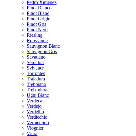
Pedro Ximenez
Pinot Bianco
Pinot Blanc
Pinot Grigio
Pinot Gris
Pinot Nero
Riesling
Roussanne
Sauvignon Blanc
Sauvignon Gris
Savatiano
Semillon
Sylvaner
Torrontes
Trajadura
Trebbiano
Treixadura
Ugni Blanc
Verdeca
Verdejo
Verdelho
Verdicchio
Vermentino
Viognier
Viura