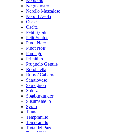
Nebbiolo
Negroamaro
Nerello Mascalese
Nero d'Avola
Oseleta
Oselta
Petit Syrah
Petit Verdot
Pinot Nero
Pinot Noir
Pinotage
Primitivo
Prugnolo Gentile
Rondinella
Ruby / Cabernet
Sangiovese
Sauvignon
Shiraz
Spatburgunder
Susumaniello
Syrah
Tannat
Tempranillo
Tempranillo
Tinta del Paìs