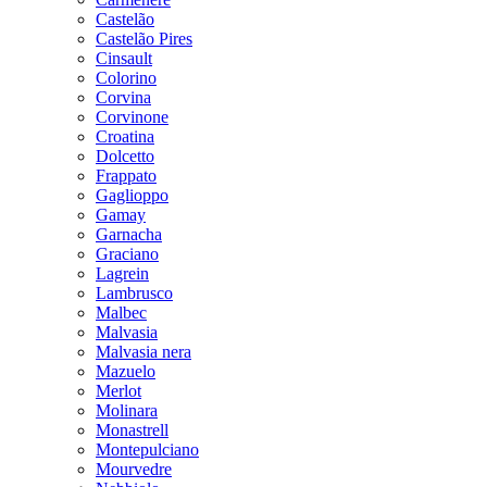
Castelão
Castelão Pires
Cinsault
Colorino
Corvina
Corvinone
Croatina
Dolcetto
Frappato
Gaglioppo
Gamay
Garnacha
Graciano
Lagrein
Lambrusco
Malbec
Malvasia
Malvasia nera
Mazuelo
Merlot
Molinara
Monastrell
Montepulciano
Mourvedre