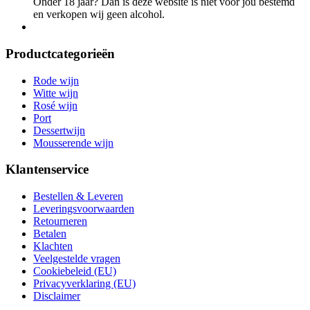
Onder 18 jaar? Dan is deze website is niet voor jou bestemd
en verkopen wij geen alcohol.
Productcategorieën
Rode wijn
Witte wijn
Rosé wijn
Port
Dessertwijn
Mousserende wijn
Klantenservice
Bestellen & Leveren
Leveringsvoorwaarden
Retourneren
Betalen
Klachten
Veelgestelde vragen
Cookiebeleid (EU)
Privacyverklaring (EU)
Disclaimer