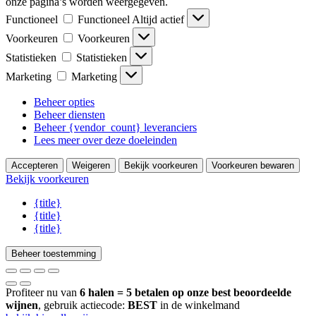
onze pagina’s worden weergegeven.
Functioneel
Functioneel
Altijd actief
Voorkeuren
Voorkeuren
Statistieken
Statistieken
Marketing
Marketing
Beheer opties
Beheer diensten
Beheer {vendor_count} leveranciers
Lees meer over deze doeleinden
Accepteren
Weigeren
Bekijk voorkeuren
Voorkeuren bewaren
Bekijk voorkeuren
{title}
{title}
{title}
Beheer toestemming
Profiteer nu van
6 halen = 5 betalen op onze best beoordeelde
wijnen
, gebruik actiecode:
BEST
in de winkelmand