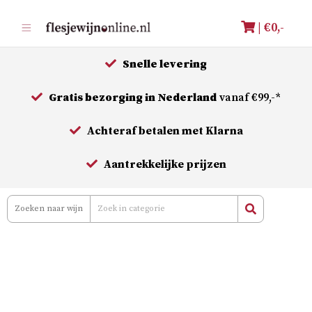
Meteen
| €
0,-
naar
de
Snelle levering
inhoud
Gratis bezorging in Nederland
vanaf €99,-*
Achteraf betalen met Klarna
Aantrekkelijke prijzen