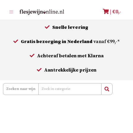
Meteen
| €
0,-
naar
de
Snelle levering
inhoud
Gratis bezorging in Nederland
vanaf €99,-*
Achteraf betalen met Klarna
Aantrekkelijke prijzen