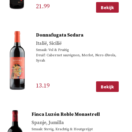
21.99
Bekijk
Donnafugata Sedara
Italië
,
Sicilië
Smaak: Vol & Fruitig
Druif: Cabernet sauvignon, Merlot, Nero d'Avola,
Syrah
13.19
Bekijk
Finca Luzón Roble Monastrell
Spanje
,
Jumilla
Smaak: Stevig, Krachtig & Houtgerijpt