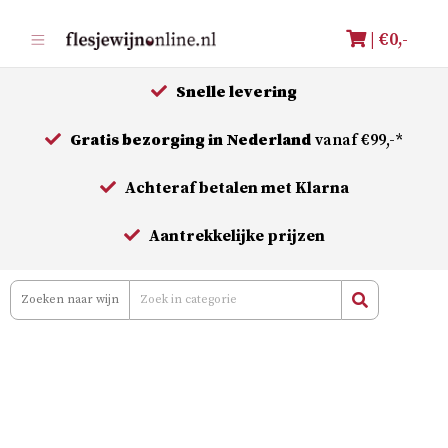
Meteen
| €
0,-
naar
de
Snelle levering
inhoud
Gratis bezorging in Nederland
vanaf €99,-*
Achteraf betalen met Klarna
Aantrekkelijke prijzen