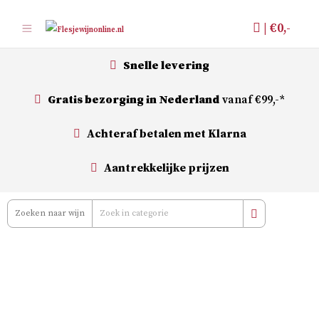
Meteen
| €
0,-
naar
de
Snelle levering
inhoud
Gratis bezorging in Nederland
vanaf €99,-*
Achteraf betalen met Klarna
Aantrekkelijke prijzen