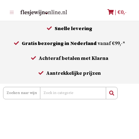
Meteen
| €
0,-
naar
de
Snelle levering
inhoud
Gratis bezorging in Nederland
vanaf €99,-*
Achteraf betalen met Klarna
Aantrekkelijke prijzen