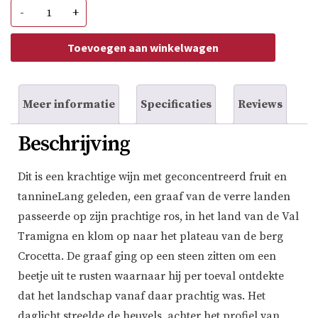
Conte
-
+
di
Campiano
Primitivo
Toevoegen aan winkelwagen
Manduria
aantal
Meer informatie
Specificaties
Reviews
Beschrijving
Dit is een krachtige wijn met geconcentreerd fruit en
tannineLang geleden, een graaf van de verre landen
passeerde op zijn prachtige ros, in het land van de Val
Tramigna en klom op naar het plateau van de berg
Crocetta. De graaf ging op een steen zitten om een
beetje uit te rusten waarnaar hij per toeval ontdekte
dat het landschap vanaf daar prachtig was. Het
daglicht streelde de heuvels, achter het profiel van