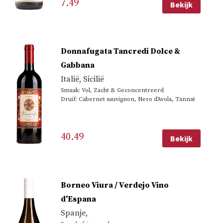
7.49
Bekijk
Donnafugata Tancredi Dolce &
Gabbana
Italië
,
Sicilië
Smaak: Vol, Zacht & Geconcentreerd
Druif: Cabernet sauvignon, Nero d'Avola, Tannat
40.49
Bekijk
Borneo Viura / Verdejo Vino
d'Espana
Spanje
,