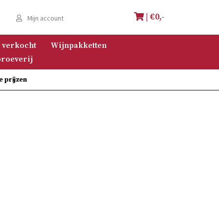
| €
0,-
e
Mijn account
 verkocht
Wijnpakketten
roeverij
e prijzen
s