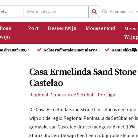
Klantenservic
Rosé
Port
Dessertwijn
Mousserend
Meest
wijn
Wijnp
and
vanaf €99,-*
Achteraf betalen met Klarna
Aantrekkelijk
Casa Ermelinda Sand Stone
Castelao
Regional Península de Setúbal – Portugal
De Casa Ermelinda Sand Stone Castelao is een rode
wijn uit de regio Regional Península de Setúbal en i
gemaakt van Castelao druiven aangevuld met 10%
Shiraz druiven. De wijn heeft een robijnrode kleur en