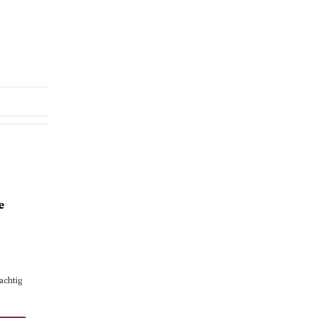
e
achtig