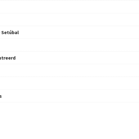
 Setúbal
ntreerd
s