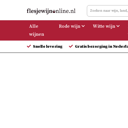
Meteen
naar
de
Alle
Rode wijn
Witte wijn
inhoud
wijnen
Snelle levering
Gratis bezorging in Nederl