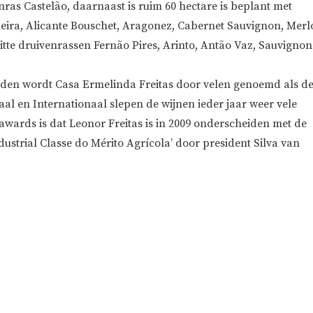
nras Castelão, daarnaast is ruim 60 hectare is beplant met
eira, Alicante Bouschet, Aragonez, Cabernet Sauvignon, Merl
itte druivenrassen Fernão Pires, Arinto, Antão Vaz, Sauvignon
den wordt Casa Ermelinda Freitas door velen genoemd als d
aal en Internationaal slepen de wijnen ieder jaar weer vele
awards is dat Leonor Freitas is in 2009 onderscheiden met de
ustrial Classe do Mérito Agrícola’ door president Silva van