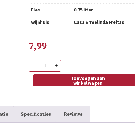
Fles
0,75 liter
Wijnhuis
Casa Ermelinda Freitas
7,99
Casa
-
+
Ermelinda
Sand
Stone
Toevoegen aan
Castelao
winkelwagen
aantal
atie
Specificaties
Reviews