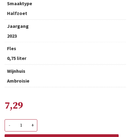
Smaaktype
Halfzoet
Jaargang
2023
Fles
0,75 liter
Wijnhuis
Ambroisie
7,29
Ambroisie
-
+
Rosé
d'Anjou
aantal