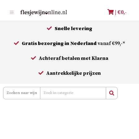
Meteen
| €
0,-
naar
de
Snelle levering
inhoud
Gratis bezorging in Nederland
vanaf €99,-*
Achteraf betalen met Klarna
Aantrekkelijke prijzen