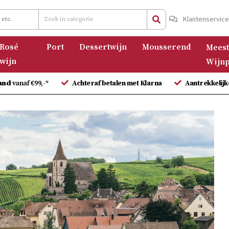
Klantenservic
Rosé
Port
Dessertwijn
Mousserend
Meest
wijn
Wijnp
and
vanaf €99,-*
Achteraf betalen met Klarna
Aantrekkelijk