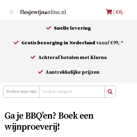
Meteen
| €
0,-
naar
de
Snelle levering
inhoud
Gratis bezorging in Nederland
vanaf €99,-*
Achteraf betalen met Klarna
Aantrekkelijke prijzen
Ga je BBQ’en? Boek een
wijnproeverij!