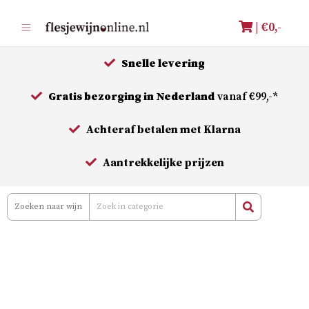
Meteen
| €
0,-
naar
de
Snelle levering
inhoud
Gratis bezorging in Nederland
vanaf €99,-*
Achteraf betalen met Klarna
Aantrekkelijke prijzen